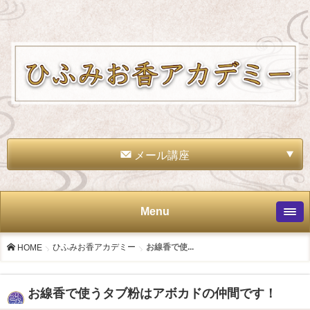
メール講座
Menu
ひふみお香アカデミー
お線香で使...
HOME
お線香で使うタブ粉はアボカドの仲間です！