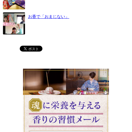
お香で「おまじない」
魂に栄養を