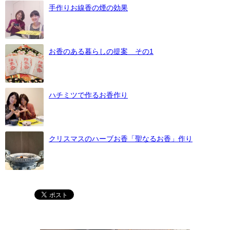
手作りお線香の煙の効果
お香のある暮らしの提案 その1
ハチミツで作るお香作り
クリスマスのハーブお香「聖なるお香」作り