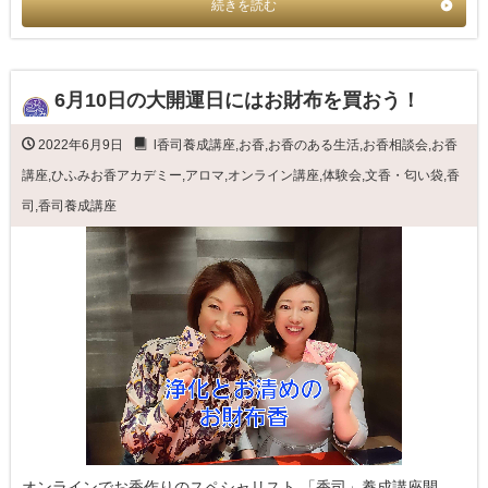
続きを読む
6月10日の大開運日にはお財布を買おう！
2022年6月9日
l香司養成講座
,
お香
,
お香のある生活
,
お香相談会
,
お香
講座
,
ひふみお香アカデミー
,
アロマ
,
オンライン講座
,
体験会
,
文香・匂い袋
,
香
司
,
香司養成講座
オンラインでお香作りのスペシャリスト 「香司」養成講座開