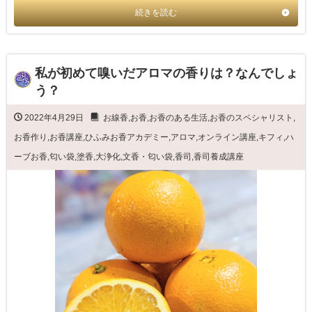
続きを読む
私が初めて嗅いだアロマの香りは？なんでしょ
う？
2022年4月29日
お線香
,
お香
,
お香のある生活
,
お香のスペシャリスト
,
お香作り
,
お香講座
,
ひふみお香アカデミー
,
アロマ
,
オンライン講座
,
キフィ
,
ハ
ーブお香
,
匂い袋
,
塗香
,
大浄化
,
文香・匂い袋
,
香司
,
香司養成講座