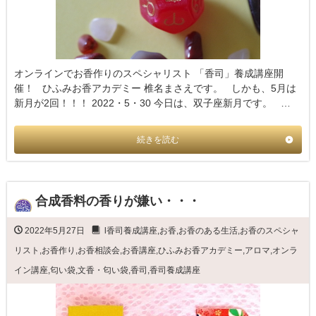
オンラインでお香作りのスペシャリスト 「香司」養成講座開
催！ ひふみお香アカデミー 椎名まさえです。 しかも、5月は
新月が2回！！！ 2022・5・30 今日は、双子座新月です。 …
続きを読む
合成香料の香りが嫌い・・・
2022年5月27日
l香司養成講座
,
お香
,
お香のある生活
,
お香のスペシャ
リスト
,
お香作り
,
お香相談会
,
お香講座
,
ひふみお香アカデミー
,
アロマ
,
オンラ
イン講座
,
匂い袋
,
文香・匂い袋
,
香司
,
香司養成講座