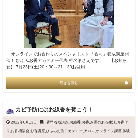
オンラインでお香作りのスペシャリスト 「香司」養成講座開
催！ ひふみお香アカデミー代表 椎名まさえです。 【お知ら
せ】 7月23日(土)20：30～21：30お盆用 …
続きを読む
カビ予防にはお線香を焚こう！
2022年6月13日
l香司養成講座
,
お線香
,
お香
,
お香のある生活
,
お香作
り
,
お香相談会
,
お香講座
,
ひふみお香アカデミー
,
アロマ
,
オンライン講座
,
体験