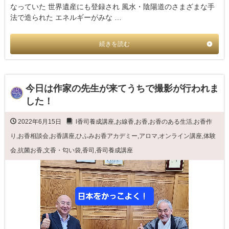
なっていた 世界遺産にも登録され 風水・陰陽道のさまざまな手
法で造られた エネルギーがみな …
続きを読む
今日は作家の先生が来てうちで撮影が行われま
した！
2022年6月15日
l香司養成講座
,
お線香
,
お香
,
お香のある生活
,
お香作
り
,
お香相談会
,
お香講座
,
ひふみお香アカデミー
,
アロマ
,
オンライン講座
,
体験
会
,
抗菌お香
,
文香・匂い袋
,
香司
,
香司養成講座