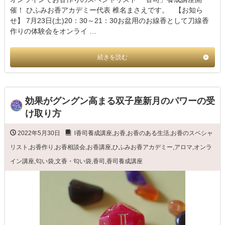
催！ ひふみお香アカデミー代表 椎名まさえです。 【お知ら
せ】 7月23日(土)20：30～21：30お盆用のお線香として刀線香
作りの体験会をオンライ …
続きを読む
効果がグングン高まる双子座新月のパワーの受
け取り方
2022年5月30日
l香司養成講座
,
お香
,
お香のある生活
,
お香のスペシャ
リスト
,
お香作り
,
お香相談会
,
お香講座
,
ひふみお香アカデミー
,
アロマ
,
オンラ
イン講座
,
匂い袋
,
文香・匂い袋
,
香司
,
香司養成講座