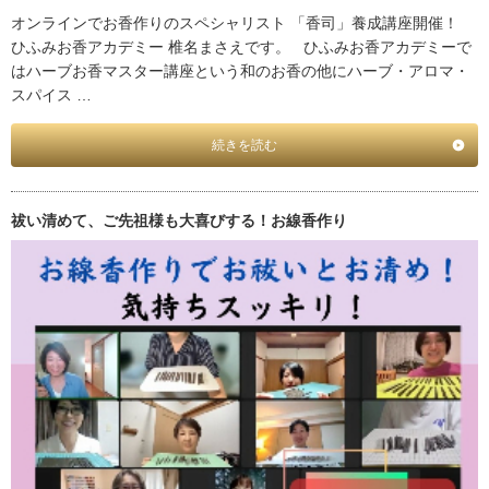
オンラインでお香作りのスペシャリスト 「香司」養成講座開催！
ひふみお香アカデミー 椎名まさえです。 ひふみお香アカデミーで
はハーブお香マスター講座という和のお香の他にハーブ・アロマ・
スパイス …
続きを読む
祓い清めて、ご先祖様も大喜びする！お線香作り