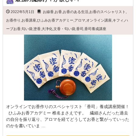
2022年5月1日
お線香
,
お香
,
お香のある生活
,
お香のスペシャリスト
,
お香作り
,
お香講座
,
ひふみお香アカデミー
,
アロマ
,
オンライン講座
,
キフィ
,
ハ
ーブお香
,
匂い袋
,
塗香
,
大浄化
,
文香・匂い袋
,
香司
,
香司養成講座
オンラインでお香作りのスペシャリスト「香司」養成講座開催！
ひふみお香アカデミー 椎名まさえです。 繊細さんだった過去
の自分を振り返り、アロマを経てどうしてお香と繋がっていった
のかを書いていま …