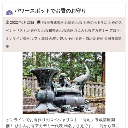
パワースポットでお香のお守り
2022年6月23日
l香司養成講座
,
お線香
,
お香
,
お香のある生活
,
お香のス
ペシャリスト
,
お香作り
,
お香相談会
,
お香講座
,
ひふみお香アカデミー
,
アロマ
,
オンライン講座
,
キフィ
,
体験会
,
匂い袋
,
大浄化
,
文香・匂い袋
,
香司
,
香司養成講
座
オンラインでお香作りのスペシャリスト 「香司」養成講座開
催！ ひふみお香アカデミー代表 椎名まさえです。 前から気に