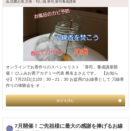
会
,
抗菌お香
,
文香・匂い袋
,
香司
,
香司養成講座
オンラインでお香作りのスペシャリスト 「香司」養成講座開
催！ ひふみお香アカデミー代表 椎名まさえです。 【お知ら
せ】 7月23日(土)20：30～21：30 お盆用のお線香として 刀線香
作りの体験会を オ …
続きを読む
7月開催！ご先祖様に最大の感謝を捧げるお線