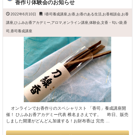
香作り体験会のお知らせ
2022年6月10日
l香司養成講座
,
お香
,
お香のある生活
,
お香相談会
,
お香
講座
,
ひふみお香アカデミー
,
アロマ
,
オンライン講座
,
体験会
,
文香・匂い袋
,
香
司
,
香司養成講座
オンラインでお香作りのスペシャリスト 「香司」養成講座開
催！ ひふみお香アカデミー代表 椎名まさえです。 昨日、販売
しました開運がどんどん加速する！お財布香は 完売 …