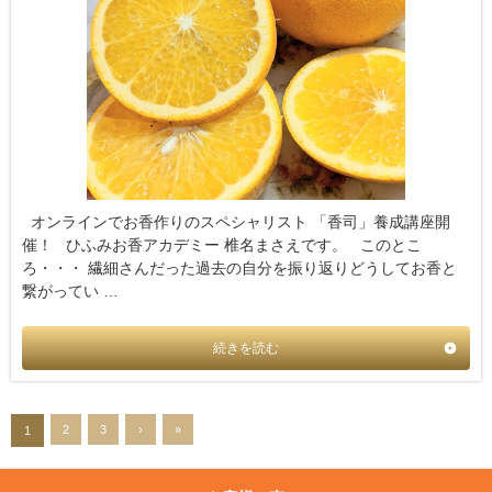
オンラインでお香作りのスペシャリスト 「香司」養成講座開
催！ ひふみお香アカデミー 椎名まさえです。 このとこ
ろ・・・ 繊細さんだった過去の自分を振り返りどうしてお香と
繋がってい …
続きを読む
2
3
›
»
1