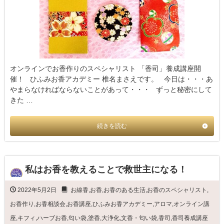
オンラインでお香作りのスペシャリスト 「香司」養成講座開
催！ ひふみお香アカデミー 椎名まさえです。 今日は・・・あ
やまらなければならないことがあって・・・ ずっと秘密にして
きた …
続きを読む
私はお香を教えることで救世主になる！
2022年5月2日
お線香
,
お香
,
お香のある生活
,
お香のスペシャリスト
,
お香作り
,
お香相談会
,
お香講座
,
ひふみお香アカデミー
,
アロマ
,
オンライン講
座
,
キフィ
,
ハーブお香
,
匂い袋
,
塗香
,
大浄化
,
文香・匂い袋
,
香司
,
香司養成講座