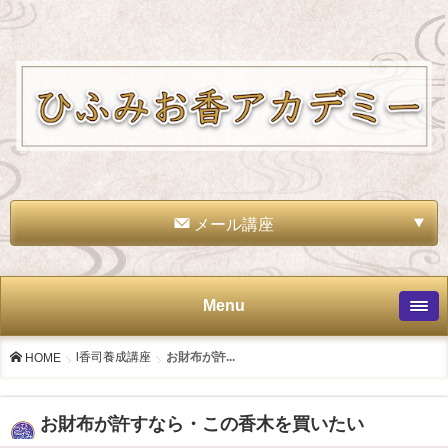
メール講座
Menu
l香司養成講座
お財布が許...
HOME
お財布が許すなら・この香木を買いたい