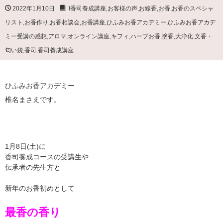
2022年1月10日
l香司養成講座
,
お客様の声
,
お線香
,
お香
,
お香のスペシャ
リスト
,
お香作り
,
お香相談会
,
お香講座
,
ひふみお香アカデミー
,
ひふみお香アカデ
ミー受講の感想
,
アロマ
,
オンライン講座
,
キフィ
,
ハーブお香
,
塗香
,
大浄化
,
文香・
匂い袋
,
香司
,
香司養成講座
ひふみお香アカデミー
椎名まさえです。
1月8日(土)に
香司養成コースの受講生や
伝承者の先生方と
新年のお香初めとして
最香の香り