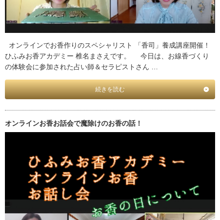
オンラインでお香作りのスペシャリスト 「香司」養成講座開催！
ひふみお香アカデミー 椎名まさえです。 今日は、お線香づくり
の体験会に参加された占い師＆セラピストさん …
続きを読む
オンラインお香お話会で魔除けのお香の話！