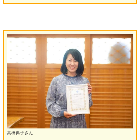
高橋典子さん