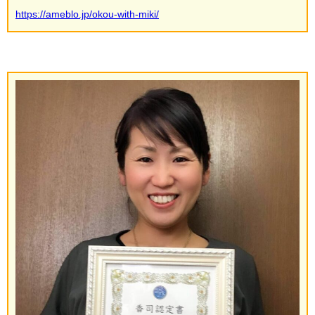
https://ameblo.jp/okou-with-miki/