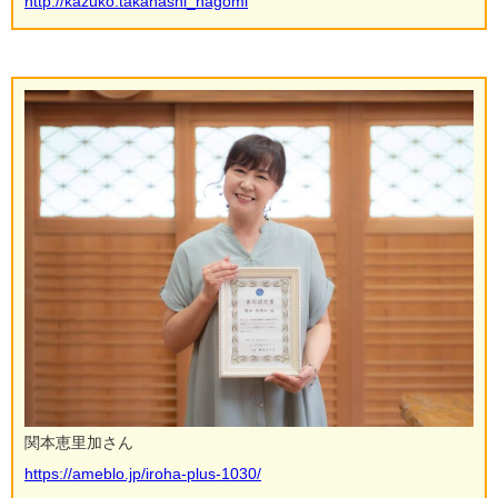
http://kazuko.takahashi_nagomi
関本恵里加さん
https://ameblo.jp/iroha-plus-1030/