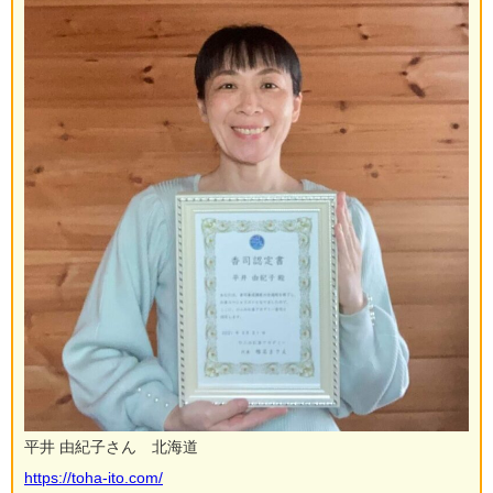
平井 由紀子さん 北海道
https://toha-ito.com/