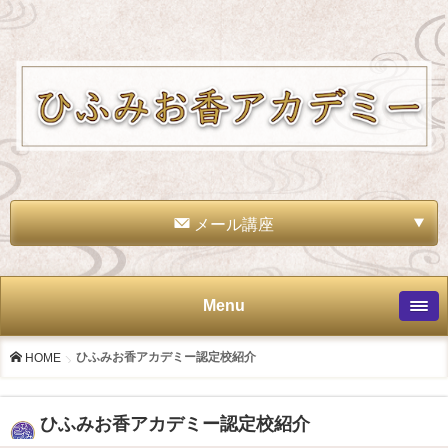
メール講座
Menu
ひふみお香アカデミー認定校紹介
HOME
ひふみお香アカデミー認定校紹介