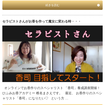
続きを読む
セラピストさんがお香を作って魔女に変わる時・・・
オンラインでお香作りのスペシャリスト 「香司」養成講座開催！
ひふみお香アカデミー 椎名まさえです。 最近、 お香作りのスペシ
ャリスト「香司」になりたい♡ という方 …