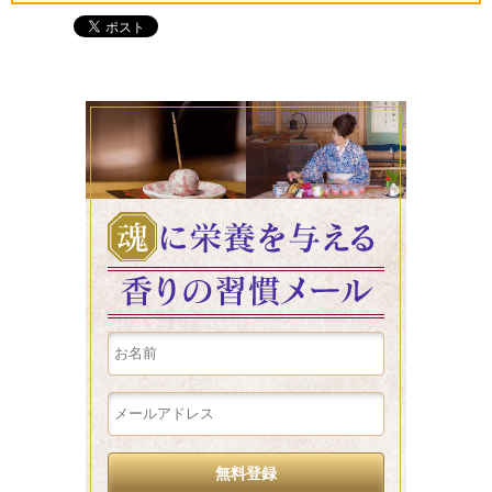
魂に栄養を