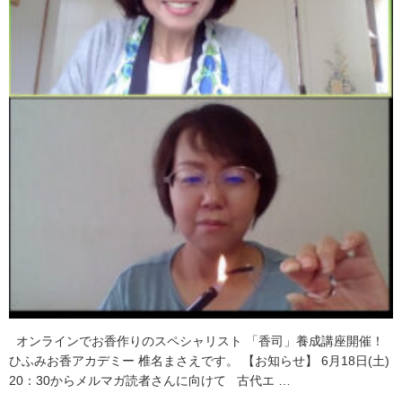
オンラインでお香作りのスペシャリスト 「香司」養成講座開催！
ひふみお香アカデミー 椎名まさえです。 【お知らせ】 6月18日(土)
20：30からメルマガ読者さんに向けて 古代エ …