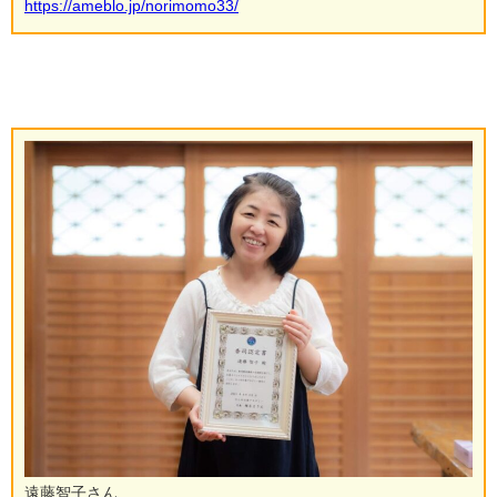
https://ameblo.jp/norimomo33/
遠藤智子さん