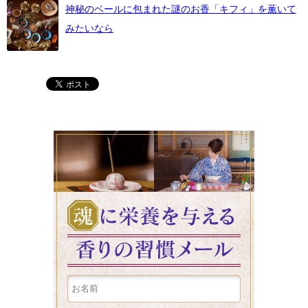
神秘のベールに包まれた謎のお香「キフィ」を薫いて
みたいなら
魂に栄養を