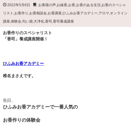
2022年5月6日
お客様の声
,
お線香
,
お香
,
お香のある生活
,
お香のスペシャ
リスト
,
お香作り
,
お香相談会
,
お香講座
,
ひふみお香アカデミー
,
アロマ
,
オンライン
講座
,
体験会
,
匂い袋
,
大浄化
,
香司
,
香司養成講座
お香作りのスペシャリスト
「香司」養成講座開催！
ひふみお香アカデミー
椎名まさえです。
先日、
ひふみお香アカデミーで一番人気の
お香作りの体験会