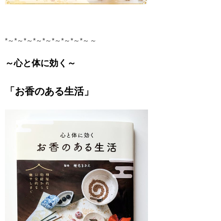
*～*～*～*～*～*～*～*～*～
～
～心と体に効く～
「お香のある生活」