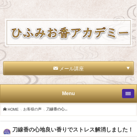
メール講座
Menu
お客様の声
刀線香の心...
HOME
刀線香の心地良い香りでストレス解消しました！