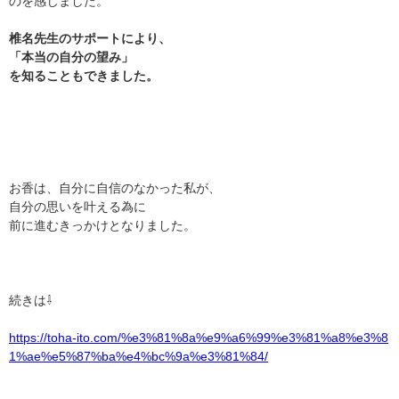
のを感じました。
椎名先生のサポートにより、
「本当の自分の望み」
を知ることもできました。
お香は、自分に自信のなかった私が、
自分の思いを叶える為に
前に進むきっかけとなりました。
続きは⇩
https://toha-ito.com/%e3%81%8a%e9%a6%99%e3%81%a8%e3%8
1%ae%e5%87%ba%e4%bc%9a%e3%81%84/