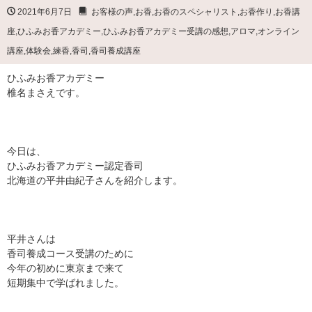
2021年6月7日
お客様の声
,
お香
,
お香のスペシャリスト
,
お香作り
,
お香講
座
,
ひふみお香アカデミー
,
ひふみお香アカデミー受講の感想
,
アロマ
,
オンライン
講座
,
体験会
,
練香
,
香司
,
香司養成講座
ひふみお香アカデミー
椎名まさえです。
今日は、
ひふみお香アカデミー認定香司
北海道の平井由紀子さんを紹介します。
平井さんは
香司養成コース受講のために
今年の初めに東京まで来て
短期集中で学ばれました。