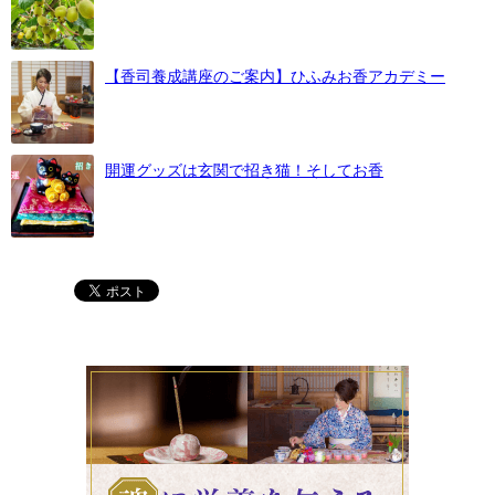
【香司養成講座のご案内】ひふみお香アカデミー
開運グッズは玄関で招き猫！そしてお香
魂に栄養を