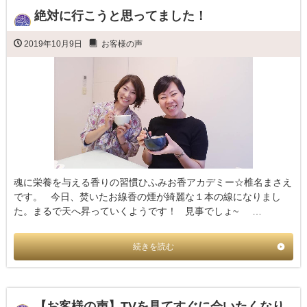
絶対に行こうと思ってました！
2019年10月9日
お客様の声
魂に栄養を与える香りの習慣ひふみお香アカデミー☆椎名まさえ
です。 今日、焚いたお線香の煙が綺麗な１本の線になりまし
た。まるで天へ昇っていくようです！ 見事でしょ~ …
続きを読む
【お客様の声】TVを見てすぐに会いたくなり