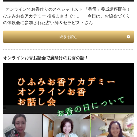
オンラインでお香作りのスペシャリスト 「香司」養成講座開催！
ひふみお香アカデミー 椎名まさえです。 今日は、お線香づくり
の体験会に参加された占い師＆セラピストさん …
続きを読む
オンラインお香お話会で魔除けのお香の話！