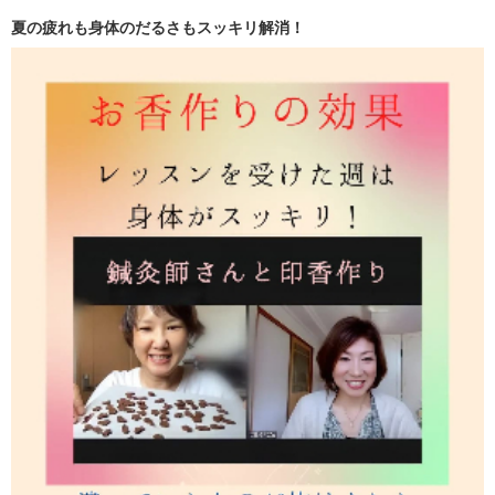
夏の疲れも身体のだるさもスッキリ解消！