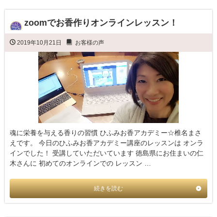
zoomでお香作りオンラインレッスン！
2019年10月21日
お客様の声
魂に栄養を与える香りの習慣 ひふみお香アカデミー☆椎名まさ
えです。 今日のひふみお香アカデミー講座のレッスンは オンラ
インでした！ 受講していただいています 徳島県にお住まいの仁
木さんに 初めてのオンラインでの レッスン …
続きを読む