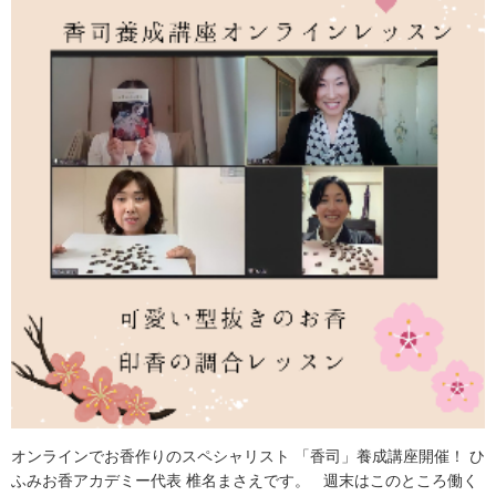
オンラインでお香作りのスペシャリスト 「香司」養成講座開催！ ひ
ふみお香アカデミー代表 椎名まさえです。 週末はこのところ働く