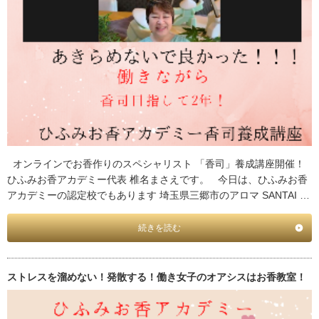
オンラインでお香作りのスペシャリスト 「香司」養成講座開催！
ひふみお香アカデミー代表 椎名まさえです。 今日は、ひふみお香
アカデミーの認定校でもあります 埼玉県三郷市のアロマ SANTAI …
続きを読む
ストレスを溜めない！発散する！働き女子のオアシスはお香教室！