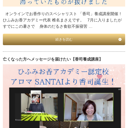
オンラインでお香作りのスペシャリスト 「香司」養成講座開催！
ひふみお香アカデミー代表 椎名まさえです。 7月に入りましたが
すでにこの暑さで 身体のだるさ食欲不振寝苦 …
続きを読む
亡くなった方へメッセージを届けたい【香司養成講座】