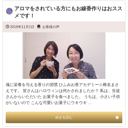
アロマをされている方にもお線香作りはおスス
メです！
2019年11月1日
お客様の声
魂に栄養を与える香りの習慣 ひふみお香アカデミー☆椎名まさ
えです。 皆さんはハロウィンは何かされましたか？ 私は、生徒
さんからいただいた お菓子を食べました。 うちは、小さい子供
がいないので こんな可愛いお菓子にウキウキ …
続きを読む