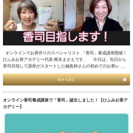
オンラインでお香作りのスペシャリスト 「香司」養成講座開催！
ひふみお香アカデミー代表 椎名まさえです。 今日は、先日から
香司目指して講座がスタートした鍼灸師さんの初めてのお香レ …
続きを読む
オンライン香司養成講座で「香司」誕生しました！【ひふみお香ア
カデミー】