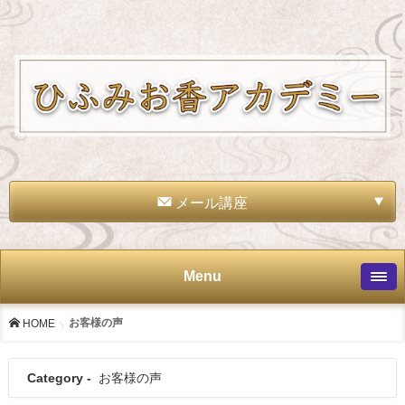
メール講座
Menu
お客様の声
HOME
Category -
お客様の声