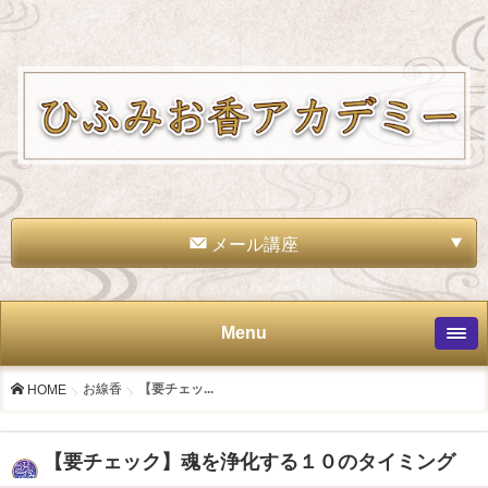
メール講座
Menu
お線香
【要チェッ...
HOME
【要チェック】魂を浄化する１０のタイミング