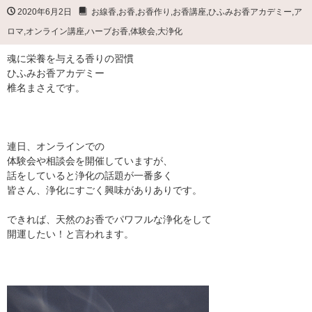
2020年6月2日
お線香
,
お香
,
お香作り
,
お香講座
,
ひふみお香アカデミー
,
ア
ロマ
,
オンライン講座
,
ハーブお香
,
体験会
,
大浄化
魂に栄養を与える香りの習慣
ひふみお香アカデミー
椎名まさえです。
連日、オンラインでの
体験会や相談会を開催していますが、
話をしていると浄化の話題が一番多く
皆さん、浄化にすごく興味がありありです。
できれば、天然のお香でパワフルな浄化をして
開運したい！と言われます。