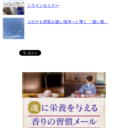
ンラインセミナー
コロナも邪気も祓い清浄へと導く 「祓い香」
魂に栄養を