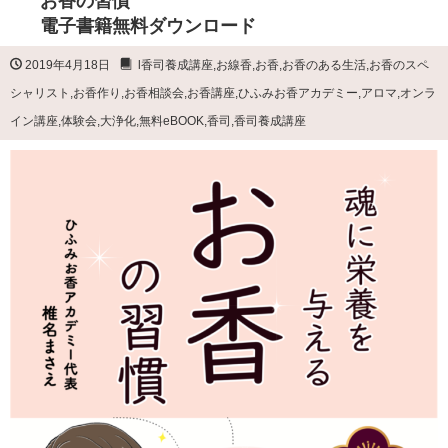
お香の習慣
電子書籍無料ダウンロード
2019年4月18日
l香司養成講座
,
お線香
,
お香
,
お香のある生活
,
お香のスペ
シャリスト
,
お香作り
,
お香相談会
,
お香講座
,
ひふみお香アカデミー
,
アロマ
,
オンラ
イン講座
,
体験会
,
大浄化
,
無料eBOOK
,
香司
,
香司養成講座