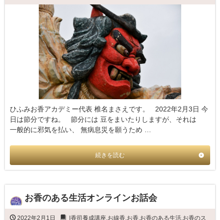
ひふみお香アカデミー代表 椎名まさえです。 2022年2月3日 今
日は節分ですね。 節分には 豆をまいたりしますが、それは
一般的に邪気を払い、 無病息災を願うため …
続きを読む
お香のある生活オンラインお話会
2022年2月1日
l香司養成講座
,
お線香
,
お香
,
お香のある生活
,
お香のス