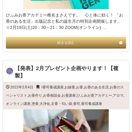
ひふみお香アカデミー椎名まさえです。 心と体に効く！ 「お
香のある生活」出版記念と私の誕生月の特別企画開催します。
☆2月19日(土)20：30～21：30 ZOOM(オンライン) …
続きを読む
【発表】2月プレゼント企画やります！【複
製】
2022年2月4日
l香司養成講座
,
お線香
,
お香
,
お香のある生活
,
お香のス
ペシャリスト
,
お香作り
,
お香相談会
,
お香講座
,
ひふみお香アカデミー
,
アロマ
,
オンライン講座
,
塗香
,
大浄化
,
文香・匂い袋
,
香司
,
香司養成講座