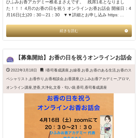
ひふみお香アカデミー椎名まさえです。 残席1名となりまし
た！！！ 4月のお香の日を祝う オンラインお香お話会 開催日：4
月16日(土)20：30～21：30 ▼▼詳細とお申し込み https: …
続きを読む
【募集開始】お香の日を祝うオンラインお話会
2022年3月18日
l香司養成講座
,
お線香
,
お香
,
お香のある生活
,
お香のス
ペシャリスト
,
お香作り
,
お香相談会
,
お香講座
,
ひふみお香アカデミー
,
アロマ
,
オンライン講座
,
塗香
,
大浄化
,
文香・匂い袋
,
香司
,
香司養成講座