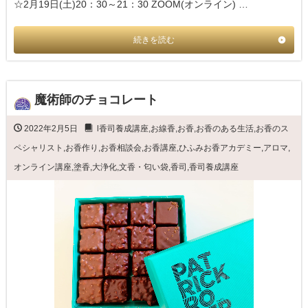
☆2月19日(土)20：30～21：30 ZOOM(オンライン) …
続きを読む
魔術師のチョコレート
2022年2月5日
l香司養成講座
,
お線香
,
お香
,
お香のある生活
,
お香のス
ペシャリスト
,
お香作り
,
お香相談会
,
お香講座
,
ひふみお香アカデミー
,
アロマ
,
オンライン講座
,
塗香
,
大浄化
,
文香・匂い袋
,
香司
,
香司養成講座