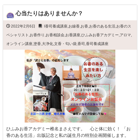
心当たりはありませんか？
2022年2月6日
l香司養成講座
,
お線香
,
お香
,
お香のある生活
,
お香のス
ペシャリスト
,
お香作り
,
お香相談会
,
お香講座
,
ひふみお香アカデミー
,
アロマ
,
オンライン講座
,
塗香
,
大浄化
,
文香・匂い袋
,
香司
,
香司養成講座
ひふみお香アカデミー椎名まさえです。 心と体に効く！ 「お
香のある生活」出版記念と私の誕生月の特別企画開催します。