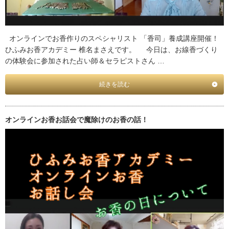
オンラインでお香作りのスペシャリスト 「香司」養成講座開催！
ひふみお香アカデミー 椎名まさえです。 今日は、お線香づくり
の体験会に参加された占い師＆セラピストさん …
続きを読む
オンラインお香お話会で魔除けのお香の話！