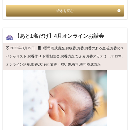
続きを読む
【あと1名だけ】4月オンラインお話会
2022年3月19日
l香司養成講座
,
お線香
,
お香
,
お香のある生活
,
お香のス
ペシャリスト
,
お香作り
,
お香相談会
,
お香講座
,
ひふみお香アカデミー
,
アロマ
,
オンライン講座
,
塗香
,
大浄化
,
文香・匂い袋
,
香司
,
香司養成講座