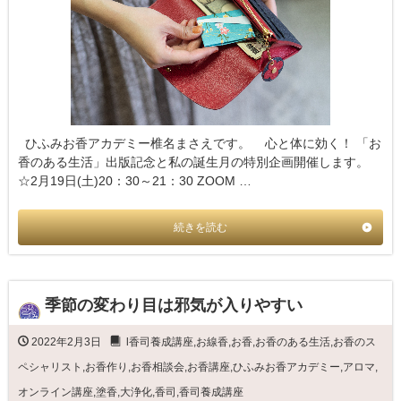
ひふみお香アカデミー椎名まさえです。 心と体に効く！ 「お
香のある生活」出版記念と私の誕生月の特別企画開催します。
☆2月19日(土)20：30～21：30 ZOOM …
続きを読む
季節の変わり目は邪気が入りやすい
2022年2月3日
l香司養成講座
,
お線香
,
お香
,
お香のある生活
,
お香のス
ペシャリスト
,
お香作り
,
お香相談会
,
お香講座
,
ひふみお香アカデミー
,
アロマ
,
オンライン講座
,
塗香
,
大浄化
,
香司
,
香司養成講座