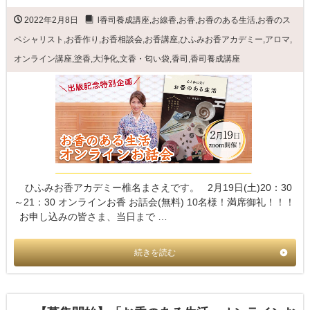
2022年2月8日
l香司養成講座
,
お線香
,
お香
,
お香のある生活
,
お香のス
ペシャリスト
,
お香作り
,
お香相談会
,
お香講座
,
ひふみお香アカデミー
,
アロマ
,
オンライン講座
,
塗香
,
大浄化
,
文香・匂い袋
,
香司
,
香司養成講座
ひふみお香アカデミー椎名まさえです。 2月19日(土)20：30
～21：30 オンラインお香 お話会(無料) 10名様！満席御礼！！！
お申し込みの皆さま、当日まで …
続きを読む