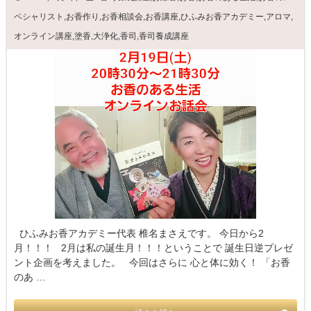
ペシャリスト
,
お香作り
,
お香相談会
,
お香講座
,
ひふみお香アカデミー
,
アロマ
,
オンライン講座
,
塗香
,
大浄化
,
香司
,
香司養成講座
ひふみお香アカデミー代表 椎名まさえです。 今日から2
月！！！ 2月は私の誕生月！！！ということで 誕生日逆プレゼ
ント企画を考えました。 今回はさらに 心と体に効く！ 「お香
のあ …