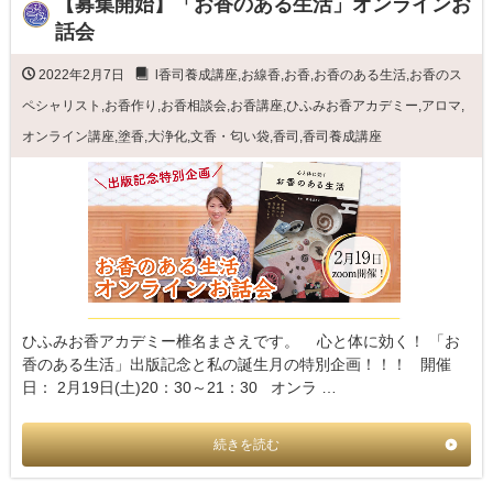
【募集開始】「お香のある生活」オンラインお
話会
2022年2月7日
l香司養成講座
,
お線香
,
お香
,
お香のある生活
,
お香のス
ペシャリスト
,
お香作り
,
お香相談会
,
お香講座
,
ひふみお香アカデミー
,
アロマ
,
オンライン講座
,
塗香
,
大浄化
,
文香・匂い袋
,
香司
,
香司養成講座
ひふみお香アカデミー椎名まさえです。 心と体に効く！ 「お
香のある生活」出版記念と私の誕生月の特別企画！！！ 開催
日： 2月19日(土)20：30～21：30 オンラ …
続きを読む