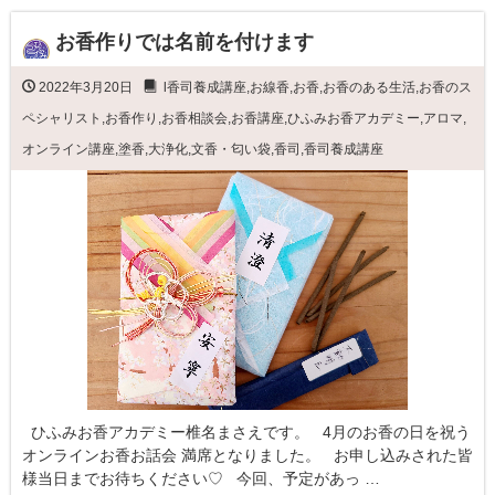
お香作りでは名前を付けます
2022年3月20日
l香司養成講座
,
お線香
,
お香
,
お香のある生活
,
お香のス
ペシャリスト
,
お香作り
,
お香相談会
,
お香講座
,
ひふみお香アカデミー
,
アロマ
,
オンライン講座
,
塗香
,
大浄化
,
文香・匂い袋
,
香司
,
香司養成講座
ひふみお香アカデミー椎名まさえです。 4月のお香の日を祝う
オンラインお香お話会 満席となりました。 お申し込みされた皆
様当日までお待ちください♡ 今回、予定があっ …