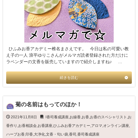
ひふみお香アカデミー椎名まさえです。 今日は私の可愛い教
え子の一人 浪平ゆりこさんがメルマガ読者登録された方だけに
ラベンダーの文香を販売していますので紹介しますね♪ …
続きを読む
菊の名前はもってのほか！
2021年11月8日
l香司養成講座
,
お線香
,
お香
,
お香のスペシャリスト
,
お
香作り
,
お香相談会
,
お香講座
,
ひふみお香アカデミー
,
アロマ
,
オンライン講座
,
ハーブお香
,
印香
,
大浄化
,
文香・匂い袋
,
香司
,
香司養成講座