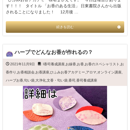
す！！！ タイトル 「お香のある生活」 日東書院さんから出版
されることになりました！ 12月後 …
続きを読む
ハーブでどんなお香が作れるの？
2021年11月9日
l香司養成講座
,
お線香
,
お香
,
お香のスペシャリスト
,
お
香作り
,
お香相談会
,
お香講座
,
ひふみお香アカデミー
,
アロマ
,
オンライン講座
,
ハーブお香
,
匂い袋
,
大浄化
,
文香・匂い袋
,
香司
,
香司養成講座