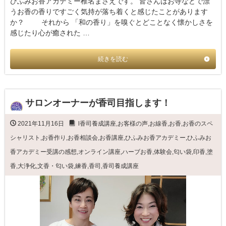
ひふみお香アカデミー椎名まさえです。 皆さんはお寺などで漂
うお香の香りですごく気持が落ち着くと感じたことがあります
か？ それから 「和の香り」を嗅ぐとどことなく懐かしさを
感じたり心が癒された …
続きを読む
サロンオーナーが香司目指します！
2021年11月16日
l香司養成講座
,
お客様の声
,
お線香
,
お香
,
お香のスペ
シャリスト
,
お香作り
,
お香相談会
,
お香講座
,
ひふみお香アカデミー
,
ひふみお
香アカデミー受講の感想
,
オンライン講座
,
ハーブお香
,
体験会
,
匂い袋
,
印香
,
塗
香
,
大浄化
,
文香・匂い袋
,
練香
,
香司
,
香司養成講座