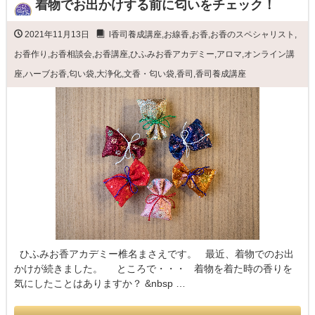
着物でお出かけする前に匂いをチェック！
2021年11月13日
l香司養成講座
,
お線香
,
お香
,
お香のスペシャリスト
,
お香作り
,
お香相談会
,
お香講座
,
ひふみお香アカデミー
,
アロマ
,
オンライン講
座
,
ハーブお香
,
匂い袋
,
大浄化
,
文香・匂い袋
,
香司
,
香司養成講座
ひふみお香アカデミー椎名まさえです。 最近、着物でのお出
かけが続きました。 ところで・・・ 着物を着た時の香りを
気にしたことはありますか？ &nbsp …