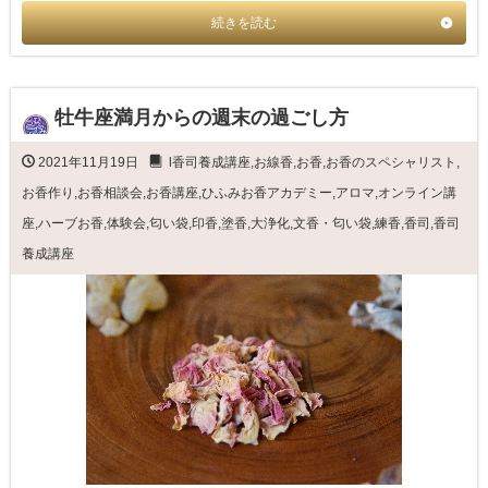
続きを読む
牡牛座満月からの週末の過ごし方
2021年11月19日
l香司養成講座
,
お線香
,
お香
,
お香のスペシャリスト
,
お香作り
,
お香相談会
,
お香講座
,
ひふみお香アカデミー
,
アロマ
,
オンライン講
座
,
ハーブお香
,
体験会
,
匂い袋
,
印香
,
塗香
,
大浄化
,
文香・匂い袋
,
練香
,
香司
,
香司
養成講座