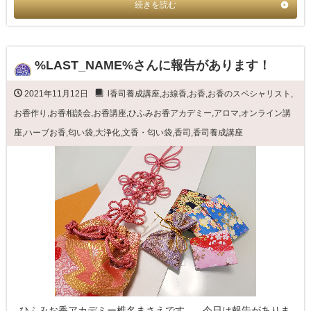
続きを読む
%LAST_NAME%さんに報告があります！
2021年11月12日
l香司養成講座
,
お線香
,
お香
,
お香のスペシャリスト
,
お香作り
,
お香相談会
,
お香講座
,
ひふみお香アカデミー
,
アロマ
,
オンライン講
座
,
ハーブお香
,
匂い袋
,
大浄化
,
文香・匂い袋
,
香司
,
香司養成講座
ひふみお香アカデミー椎名まさえです。 今日は報告がありま