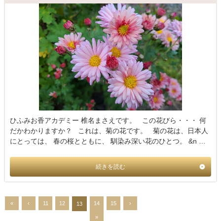
ひふみお香アカデミー 椎名まさえです。 この花びら・・・ 何
だかわかりますか？ これは、菊の花です。 菊の花は、日本人
にとっては、 春の桜とともに、 馴染み深い花のひとつ。 &n …
続きを読む
«
‹
11
12
14
15
›
13
»