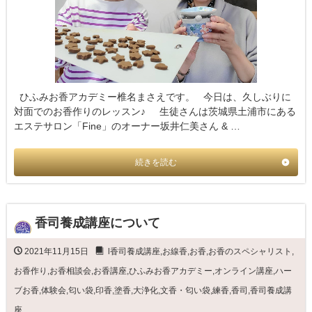
ひふみお香アカデミー椎名まさえです。 今日は、久しぶりに
対面でのお香作りのレッスン♪ 生徒さんは茨城県土浦市にある
エステサロン「Fine」のオーナー坂井仁美さん & …
続きを読む
香司養成講座について
2021年11月15日
l香司養成講座
,
お線香
,
お香
,
お香のスペシャリスト
,
お香作り
,
お香相談会
,
お香講座
,
ひふみお香アカデミー
,
オンライン講座
,
ハー
ブお香
,
体験会
,
匂い袋
,
印香
,
塗香
,
大浄化
,
文香・匂い袋
,
練香
,
香司
,
香司養成講
座