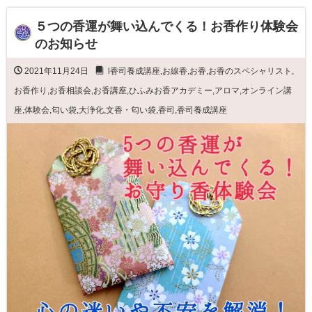
５つの香運が舞い込んでくる！お香作り体験会
のお知らせ
2021年11月24日
l香司養成講座
,
お線香
,
お香
,
お香のスペシャリスト
,
お香作り
,
お香相談会
,
お香講座
,
ひふみお香アカデミー
,
アロマ
,
オンライン講
座
,
体験会
,
匂い袋
,
大浄化
,
文香・匂い袋
,
香司
,
香司養成講座