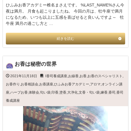
ひふみお香アカデミー椎名まさえです。 %LAST_NAME%さん今
夜は満月。 月食も起こりましたね。 今回の月は、牡牛座で満月
になるため、いつも以上に五感を喜ばせると良いんですよ～ 牡
牛座 満月の過ごし方と …
続きを読む
お香は秘密の世界
2021年11月18日
l香司養成講座
,
お線香
,
お香
,
お香のスペシャリスト
,
お香作り
,
お香相談会
,
お香講座
,
ひふみお香アカデミー
,
アロマ
,
オンライン講
座
,
ハーブお香
,
体験会
,
匂い袋
,
印香
,
塗香
,
大浄化
,
文香・匂い袋
,
練香
,
香司
,
香司
養成講座