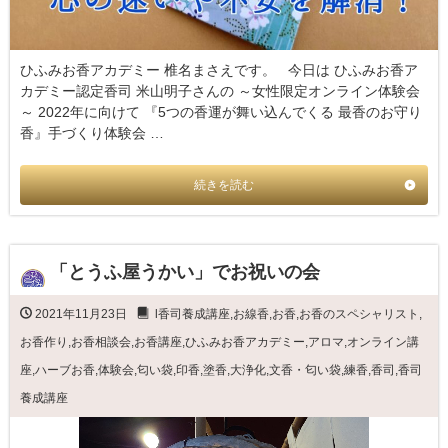
ひふみお香アカデミー 椎名まさえです。 今日は ひふみお香ア
カデミー認定香司 米山明子さんの ～女性限定オンライン体験会
～ 2022年に向けて 『5つの香運が舞い込んでくる 最香のお守り
香』手づくり体験会 …
続きを読む
「とうふ屋うかい」でお祝いの会
2021年11月23日
l香司養成講座
,
お線香
,
お香
,
お香のスペシャリスト
,
お香作り
,
お香相談会
,
お香講座
,
ひふみお香アカデミー
,
アロマ
,
オンライン講
座
,
ハーブお香
,
体験会
,
匂い袋
,
印香
,
塗香
,
大浄化
,
文香・匂い袋
,
練香
,
香司
,
香司
養成講座