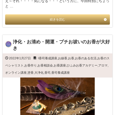
え～それ・・・・気になる・・・という方に、今回特別にちょっ
と …
続きを読む
浄化・お清め・開運・プチお祓いのお香が大好
き
2022年1月27日
l香司養成講座
,
お線香
,
お香
,
お香のある生活
,
お香のス
ペシャリスト
,
お香作り
,
お香相談会
,
お香講座
,
ひふみお香アカデミー
,
アロマ
,
オンライン講座
,
塗香
,
大浄化
,
香司
,
香司養成講座