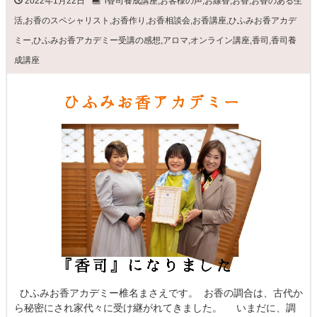
2022年1月22日
l香司養成講座
,
お客様の声
,
お線香
,
お香
,
お香のある生
活
,
お香のスペシャリスト
,
お香作り
,
お香相談会
,
お香講座
,
ひふみお香アカデ
ミー
,
ひふみお香アカデミー受講の感想
,
アロマ
,
オンライン講座
,
香司
,
香司養
成講座
ひふみお香アカデミー椎名まさえです。 お香の調合は、古代か
ら秘密にされ家代々に受け継がれてきました。 いまだに、調