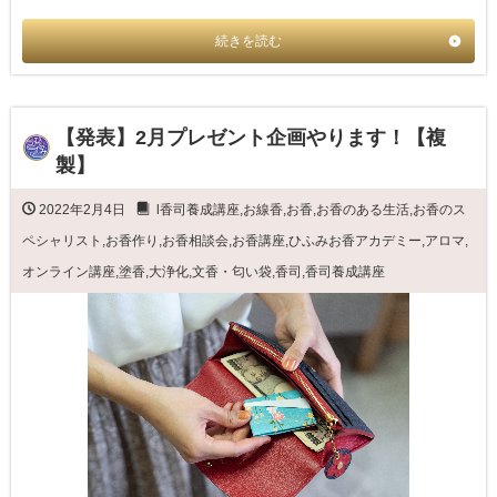
続きを読む
【発表】2月プレゼント企画やります！【複
製】
2022年2月4日
l香司養成講座
,
お線香
,
お香
,
お香のある生活
,
お香のス
ペシャリスト
,
お香作り
,
お香相談会
,
お香講座
,
ひふみお香アカデミー
,
アロマ
,
オンライン講座
,
塗香
,
大浄化
,
文香・匂い袋
,
香司
,
香司養成講座