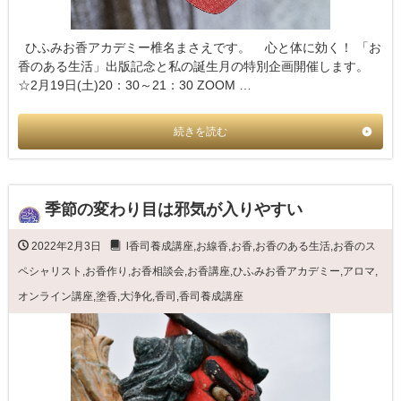
ひふみお香アカデミー椎名まさえです。 心と体に効く！ 「お
香のある生活」出版記念と私の誕生月の特別企画開催します。
☆2月19日(土)20：30～21：30 ZOOM …
続きを読む
季節の変わり目は邪気が入りやすい
2022年2月3日
l香司養成講座
,
お線香
,
お香
,
お香のある生活
,
お香のス
ペシャリスト
,
お香作り
,
お香相談会
,
お香講座
,
ひふみお香アカデミー
,
アロマ
,
オンライン講座
,
塗香
,
大浄化
,
香司
,
香司養成講座