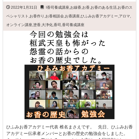
2022年1月31日
l香司養成講座
,
お線香
,
お香
,
お香のある生活
,
お香のス
ペシャリスト
,
お香作り
,
お香相談会
,
お香講座
,
ひふみお香アカデミー
,
アロマ
,
オンライン講座
,
塗香
,
大浄化
,
香司
,
香司養成講座
ひふみお香アカデミー代表 椎名まさえです。 先日、ひふみお香
アカデミー伝承者メンバーとお香の歴史の勉強会をしました。