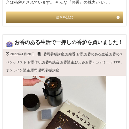
合は秘密とされています。 そんな『お香』の魅力が い …
続きを読む
お香のある生活で一押しの香炉を買いました！
2022年1月20日
l香司養成講座
,
お線香
,
お香
,
お香のある生活
,
お香のス
ペシャリスト
,
お香作り
,
お香相談会
,
お香講座
,
ひふみお香アカデミー
,
アロマ
,
オンライン講座
,
香司
,
香司養成講座