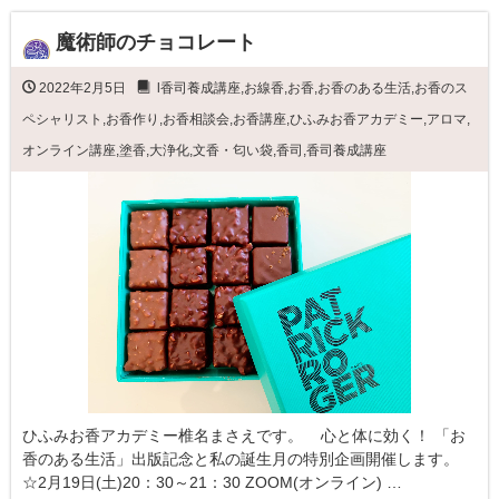
魔術師のチョコレート
2022年2月5日
l香司養成講座
,
お線香
,
お香
,
お香のある生活
,
お香のス
ペシャリスト
,
お香作り
,
お香相談会
,
お香講座
,
ひふみお香アカデミー
,
アロマ
,
オンライン講座
,
塗香
,
大浄化
,
文香・匂い袋
,
香司
,
香司養成講座
ひふみお香アカデミー椎名まさえです。 心と体に効く！ 「お
香のある生活」出版記念と私の誕生月の特別企画開催します。
☆2月19日(土)20：30～21：30 ZOOM(オンライン) …