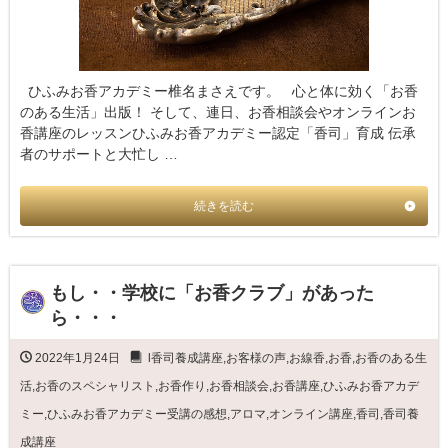
ひふみお香アカデミー椎名まさえです。 心と体に効く「お香
のある生活」出版！ そして、連日、お香相談会やオンラインお
香講座のレッスンひふみお香アカデミー認定「香司」育成 伝承
者のサポートと大忙し …
続きを読む
もし・・学校に「お香クラブ」があった
ら・・・
2022年1月24日
l香司養成講座
,
お客様の声
,
お線香
,
お香
,
お香のある生
活
,
お香のスペシャリスト
,
お香作り
,
お香相談会
,
お香講座
,
ひふみお香アカデ
ミー
,
ひふみお香アカデミー受講の感想
,
アロマ
,
オンライン講座
,
香司
,
香司養
成講座