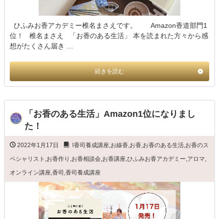
ひふみお香アカデミー椎名まさえです。 Amazon香道部門1
位！ 椎名まさえ 「お香のある生活」 本を読まれた方々から感
想がたくさん届き …
続きを読む
「お香のある生活」Amazon1位になりまし
た！
2022年1月17日
l香司養成講座
,
お線香
,
お香
,
お香のある生活
,
お香のス
ペシャリスト
,
お香作り
,
お香相談会
,
お香講座
,
ひふみお香アカデミー
,
アロマ
,
オンライン講座
,
香司
,
香司養成講座