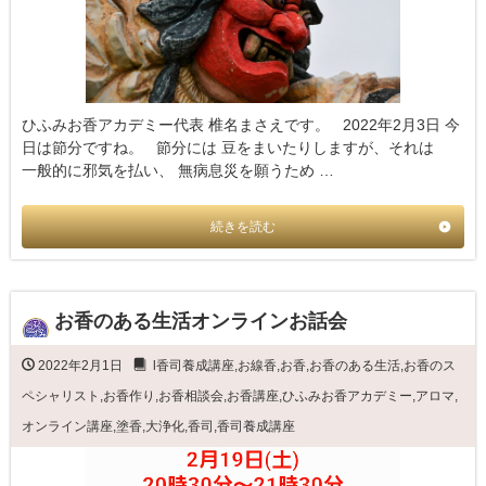
ひふみお香アカデミー代表 椎名まさえです。 2022年2月3日 今
日は節分ですね。 節分には 豆をまいたりしますが、それは
一般的に邪気を払い、 無病息災を願うため …
続きを読む
お香のある生活オンラインお話会
2022年2月1日
l香司養成講座
,
お線香
,
お香
,
お香のある生活
,
お香のス
ペシャリスト
,
お香作り
,
お香相談会
,
お香講座
,
ひふみお香アカデミー
,
アロマ
,
オンライン講座
,
塗香
,
大浄化
,
香司
,
香司養成講座