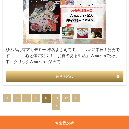
ひふみお香アカデミー 椎名まさえです. ついに本日！発売で
す！！！ 心と体に効く！「お香のある生活」 Amazonで受付
中！クリックAmazon 楽天で …
続きを読む
«
‹
8
9
11
12
›
10
»
お客様の声