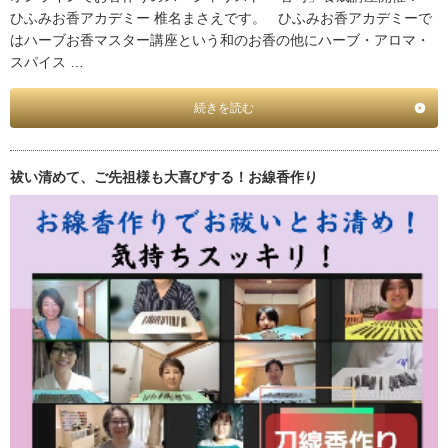
ひふみお香アカデミー 椎名まさえです。 ひふみお香アカデミーで
はハーブお香マスター講座という和のお香の他にハーブ・アロマ・
スパイス …
続きを読む
祓い清めて、ご先祖様も大喜びする！お線香作り