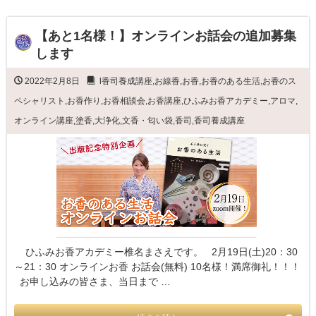
【あと1名様！】オンラインお話会の追加募集
します
2022年2月8日
l香司養成講座
,
お線香
,
お香
,
お香のある生活
,
お香のス
ペシャリスト
,
お香作り
,
お香相談会
,
お香講座
,
ひふみお香アカデミー
,
アロマ
,
オンライン講座
,
塗香
,
大浄化
,
文香・匂い袋
,
香司
,
香司養成講座
ひふみお香アカデミー椎名まさえです。 2月19日(土)20：30
～21：30 オンラインお香 お話会(無料) 10名様！満席御礼！！！
お申し込みの皆さま、当日まで …