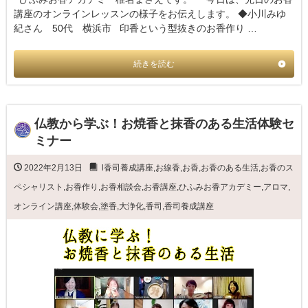
講座のオンラインレッスンの様子をお伝えします。 ◆小川みゆ
紀さん 50代 横浜市 印香という型抜きのお香作り …
続きを読む
仏教から学ぶ！お焼香と抹香のある生活体験セ
ミナー
2022年2月13日
l香司養成講座
,
お線香
,
お香
,
お香のある生活
,
お香のス
ペシャリスト
,
お香作り
,
お香相談会
,
お香講座
,
ひふみお香アカデミー
,
アロマ
,
オンライン講座
,
体験会
,
塗香
,
大浄化
,
香司
,
香司養成講座