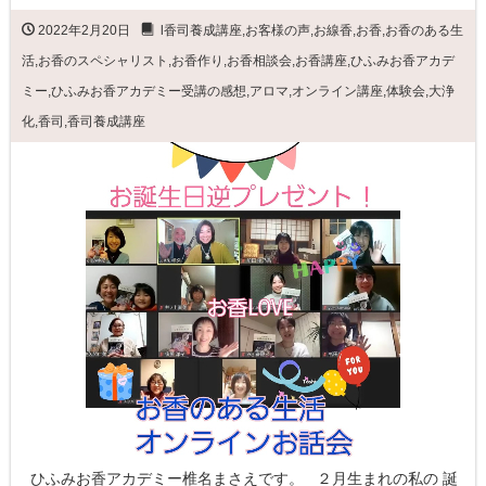
2022年2月20日
l香司養成講座
,
お客様の声
,
お線香
,
お香
,
お香のある生
活
,
お香のスペシャリスト
,
お香作り
,
お香相談会
,
お香講座
,
ひふみお香アカデ
ミー
,
ひふみお香アカデミー受講の感想
,
アロマ
,
オンライン講座
,
体験会
,
大浄
化
,
香司
,
香司養成講座
ひふみお香アカデミー椎名まさえです。 ２月生まれの私の 誕