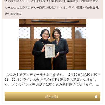
活
,
お香のスペシャリスト
,
お香作り
,
お香相談会
,
お香講座
,
ひふみお香アカデ
ミー
,
ひふみお香アカデミー受講の感想
,
アロマ
,
オンライン講座
,
体験会
,
香司
,
香司養成講座
ひふみお香アカデミー椎名まさえです。 2月19日(土)20：30～
21：30 オンラインお香 お話会(無料) 追加分も満席となりまし
た。 オンラインお香 お話会は申し込み受付終了になります。 …
続きを読む