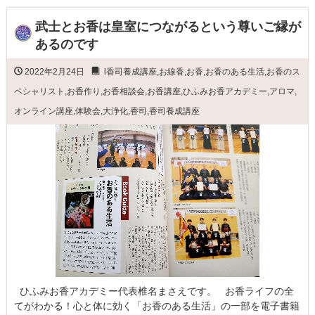
武士とお香は皇室につながるという尊いご縁が
あるのです
2022年2月24日
l香司養成講座
,
お線香
,
お香
,
お香のある生活
,
お香のス
ペシャリスト
,
お香作り
,
お香相談会
,
お香講座
,
ひふみお香アカデミー
,
アロマ
,
オンライン講座
,
体験会
,
大浄化
,
香司
,
香司養成講座
ひふみお香アカデミー代表椎名まさえです。 お香ライフの全
てがわかる！心と体に効く「お香のある生活」の一部を電子書籍