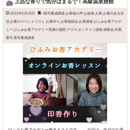
上品な香りで気分はまるで！高級温泉旅館
2022年2月15日
l香司養成講座
,
お客様の声
,
お線香
,
お香
,
お香のある生
活
,
お香のスペシャリスト
,
お香作り
,
お香相談会
,
お香講座
,
ひふみお香アカデ
ミー
,
ひふみお香アカデミー受講の感想
,
アロマ
,
オンライン講座
,
体験会
,
印香
,
香司
,
香司養成講座
ひふみお香アカデミー椎名まさえです。 今日は、先日のお香