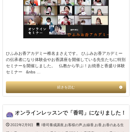
ひふみお香アカデミー椎名まさえです。 ひふみお香アカデミー
の伝承者になり体験会やお香講座を開催している先生たちに特別
セミナーを開催しました。 仏教から学ぶ！お焼香と香盛り体験
セミナー &nbs …
続きを読む
オンラインレッスンで「香司」になりました！
2022年2月9日
l香司養成講座
,
お客様の声
,
お線香
,
お香
,
お香のある生