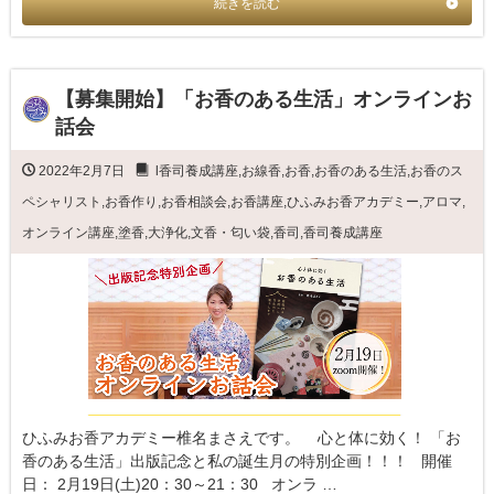
続きを読む
【募集開始】「お香のある生活」オンラインお
話会
2022年2月7日
l香司養成講座
,
お線香
,
お香
,
お香のある生活
,
お香のス
ペシャリスト
,
お香作り
,
お香相談会
,
お香講座
,
ひふみお香アカデミー
,
アロマ
,
オンライン講座
,
塗香
,
大浄化
,
文香・匂い袋
,
香司
,
香司養成講座
ひふみお香アカデミー椎名まさえです。 心と体に効く！ 「お
香のある生活」出版記念と私の誕生月の特別企画！！！ 開催
日： 2月19日(土)20：30～21：30 オンラ …