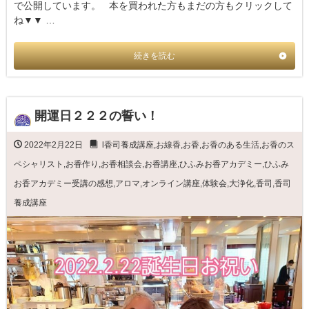
で公開しています。 本を買われた方もまだの方もクリックして
ね▼▼ …
続きを読む
開運日２２２の誓い！
2022年2月22日
l香司養成講座
,
お線香
,
お香
,
お香のある生活
,
お香のス
ペシャリスト
,
お香作り
,
お香相談会
,
お香講座
,
ひふみお香アカデミー
,
ひふみ
お香アカデミー受講の感想
,
アロマ
,
オンライン講座
,
体験会
,
大浄化
,
香司
,
香司
養成講座