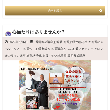
続きを読む
心当たりはありませんか？
2022年2月6日
l香司養成講座
,
お線香
,
お香
,
お香のある生活
,
お香のス
ペシャリスト
,
お香作り
,
お香相談会
,
お香講座
,
ひふみお香アカデミー
,
アロマ
,
オンライン講座
,
塗香
,
大浄化
,
文香・匂い袋
,
香司
,
香司養成講座