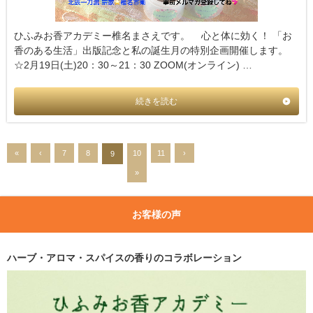
ひふみお香アカデミー椎名まさえです。 心と体に効く！ 「お
香のある生活」出版記念と私の誕生月の特別企画開催します。
☆2月19日(土)20：30～21：30 ZOOM(オンライン) …
続きを読む
«
‹
7
8
10
11
›
9
»
お客様の声
ハーブ・アロマ・スパイスの香りのコラボレーション