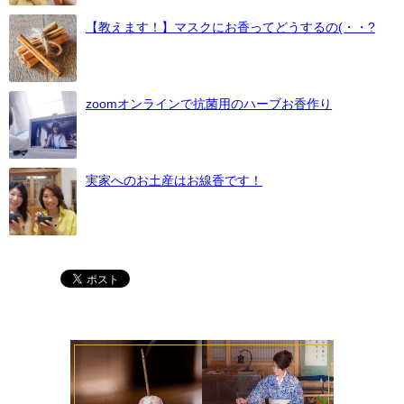
【教えます！】マスクにお香ってどうするの(・・?
zoomオンラインで抗菌用のハーブお香作り
実家へのお土産はお線香です！
魂に栄養を