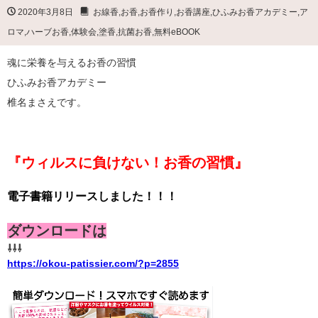
2020年3月8日
お線香
,
お香
,
お香作り
,
お香講座
,
ひふみお香アカデミー
,
ア
ロマ
,
ハーブお香
,
体験会
,
塗香
,
抗菌お香
,
無料eBOOK
魂に栄養を与えるお香の習慣
ひふみお香アカデミー
椎名まさえです。
『ウィルスに負けない！お香の習慣』
電子書籍リリースしました！！！
ダウンロードは
⇩⇩⇩
https://okou-patissier.com/?p=2855