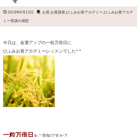
を
2019年6月13日
お香
,
お香講座
,
ひふみお香アカデミー
,
ひふみお香アカデ
ミー受講の感想
今日は、金運アップの一粒万倍日に
ひふみお香アカデミーレッスンでした^ ^
一粒万倍日
をご存知ですか？