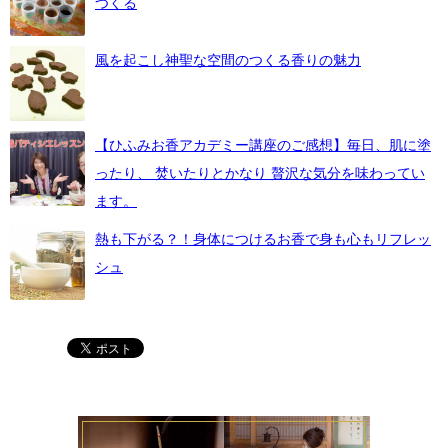
つくる
風を起こし神聖な空間のつくる香りの魅力
【ひふみお香アカデミー講座のご感想】毎日、肌に塗
ったり、 焚いたりとかなり 贅沢な気分を味わってい
ます。
熱も下がる？！身体につけるお香で身も心もリフレッ
シュ
魂に栄養を